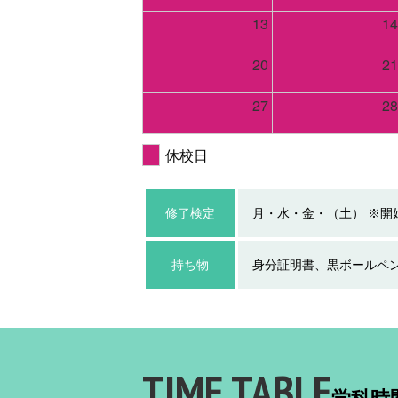
13
14
20
21
27
28
休校日
修了検定
月・水・金・（土） ※開
持ち物
身分証明書、黒ボールペ
TIME TABLE