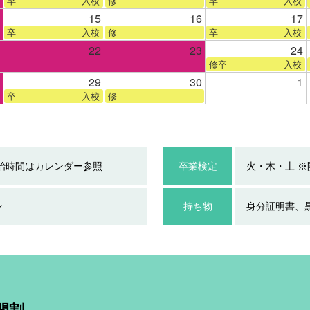
卒 入校
修
卒 入校
15
16
17
卒 入校
修
卒 入校
22
23
24
修卒 入校
29
30
1
卒 入校
修
始時間はカレンダー参照
卒業検定
火・木・土 
ン
持ち物
身分証明書、