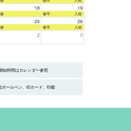
修
修卒 入校
18
19
修
修卒 入校
25
26
修
修卒 入校
2
3
※開始時間はカレンダー参照
黒ボールペン、IDカード、印鑑