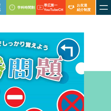
習
帯広第一
お友達
学科時間割
認
YouTubeCH
紹介制度