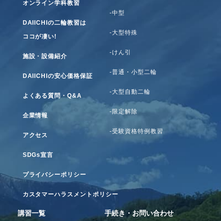
オンライン学科教習
-中型
DAIICHIの二輪教習は
-大型特殊
ココが凄い!
-けん引
施設・設備紹介
-普通・小型二輪
DAIICHIの安心価格保証
-大型自動二輪
よくある質問・Q&A
-限定解除
企業情報
-受験資格特例教習
アクセス
SDGs宣言
プライバシーポリシー
カスタマーハラスメントポリシー
講習一覧
手続き・お問い合わせ