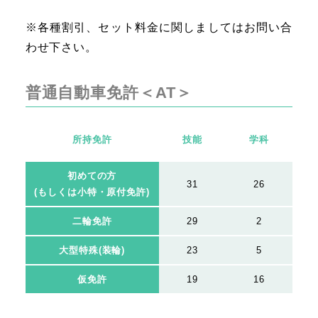
各種割引、セット料金に関しましてはお問い合
わせ下さい。
普通自動車免許＜AT＞
所持免許
技能
学科
初めての方
31
26
(もしくは小特・原付免許)
二輪免許
29
2
大型特殊(装輪)
23
5
仮免許
19
16