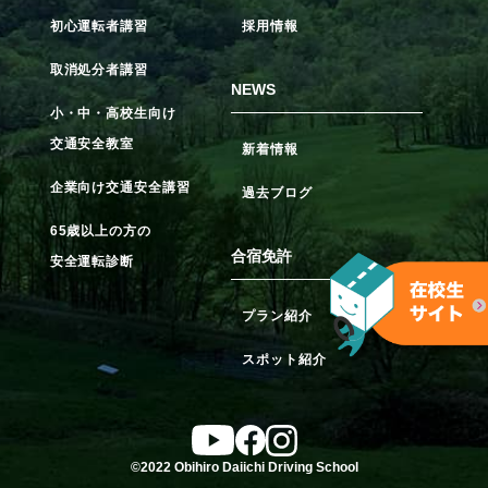
初心運転者講習
採用情報
取消処分者講習
NEWS
小・中・高校生向け
交通安全教室
新着情報
企業向け交通安全講習
過去ブログ
65歳以上の方の
合宿免許
安全運転診断
プラン紹介
スポット紹介
©2022 Obihiro Daiichi Driving School