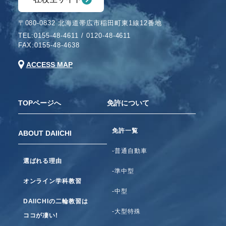
〒080-0832 北海道帯広市稲田町東1線12番地
TEL:
0155-48-4611
/
0120-48-4611
FAX:0155-48-4638
ACCESS MAP
TOPページへ
免許について
免許一覧
ABOUT DAIICHI
-普通自動車
選ばれる理由
-準中型
オンライン学科教習
-中型
DAIICHIの二輪教習は
-大型特殊
ココが凄い!