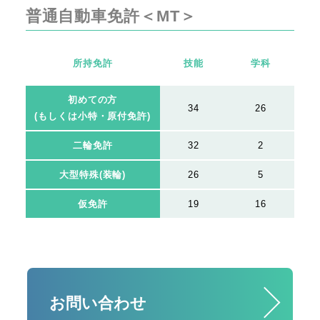
普通自動車免許＜MT＞
所持免許
技能
学科
初めての方
34
26
(もしくは小特・原付免許)
二輪免許
32
2
大型特殊(装輪)
26
5
仮免許
19
16
お問い合わせ