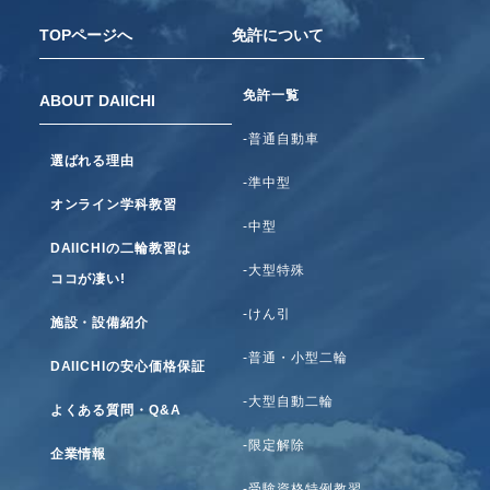
TOPページへ
免許について
免許一覧
ABOUT DAIICHI
-普通自動車
選ばれる理由
-準中型
オンライン学科教習
-中型
DAIICHIの二輪教習は
-大型特殊
ココが凄い!
-けん引
施設・設備紹介
-普通・小型二輪
DAIICHIの安心価格保証
-大型自動二輪
よくある質問・Q&A
-限定解除
企業情報
-受験資格特例教習