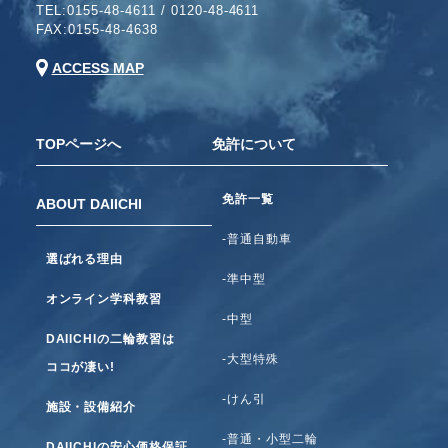
TEL:
0155-48-4611
/
0120-48-4611
FAX:0155-48-4638
ACCESS MAP
TOPページへ
免許について
免許一覧
ABOUT DAIICHI
-普通自動車
選ばれる理由
-準中型
オンライン学科教習
-中型
DAIICHIの二輪教習は
-大型特殊
ココが凄い!
-けん引
施設・設備紹介
-普通・小型二輪
DAIICHIの安心価格保証