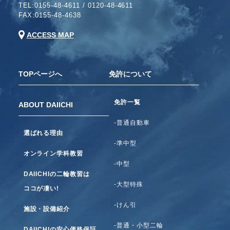
TEL:
0155-48-4611
/
0120-48-4611
FAX:0155-48-4638
ACCESS MAP
TOPページへ
免許について
免許一覧
ABOUT DAIICHI
-普通自動車
選ばれる理由
-準中型
オンライン学科教習
-中型
DAIICHIの二輪教習は
-大型特殊
ココが凄い!
-けん引
施設・設備紹介
-普通・小型二輪
DAIICHIの安心価格保証