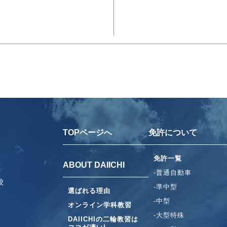
TOPページへ
免許について
免許一覧
ABOUT DAIICHI
-普通自動車
校
-準中型
選ばれる理由
-中型
オンライン学科教習
-大型特殊
DAIICHIの二輪教習は