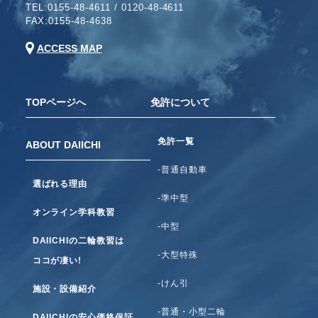
TEL:
0155-48-4611
/
0120-48-4611
FAX:0155-48-4638
ACCESS MAP
TOPページへ
免許について
免許一覧
ABOUT DAIICHI
-普通自動車
選ばれる理由
-準中型
オンライン学科教習
-中型
DAIICHIの二輪教習は
-大型特殊
ココが凄い!
-けん引
施設・設備紹介
-普通・小型二輪
DAIICHIの安心価格保証