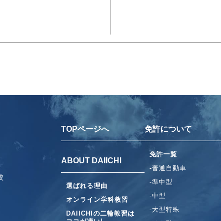
TOPページへ
免許について
免許一覧
ABOUT DAIICHI
-普通自動車
校
-準中型
選ばれる理由
-中型
オンライン学科教習
-大型特殊
DAIICHIの二輪教習は